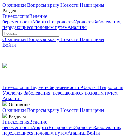
О клиники
Вопросы врачу
Новости
Наши цены
Разделы
Гинекология
Ведение
беременности
Аборты
Неврология
Урология
Заболевания,
передающиеся половым путем
Анализы
О клиники
Вопросы врачу
Новости
Наши цены
Войти
Гинекология
Ведение беременности
Аборты
Неврология
Урология
Заболевания, передающиеся половым путем
Анализы
Основное
О клиники
Вопросы врачу
Новости
Наши цены
Разделы
Гинекология
Ведение
беременности
Аборты
Неврология
Урология
Заболевания,
передающиеся половым путем
Анализы
Войти