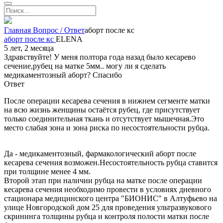
Главная
Вопрос / Ответ
аборт после кс
аборт после кс
ELENA
5 лет, 2 месяца
Здравствуйте! У меня полтора года назад было кесарево
сечение,рубец на матке 5мм.. могу ли я сделать
медикаментозный аборт? Спасибо
Ответ
После операции кесарева сечения в нижнем сегменте матки
на всю жизнь женщины остаётся рубец, где присутствует
только соединительная ткань и отсутствует мышечная.Это
место слабая зона и зона риска по несостоятельности рубца.
Да - медикаментозный, фармакологический аборт после
кесарева сечения возможен.Несостоятельность рубца ставится
при толщине менее 4 мм.
Второй этап при наличии рубца на матке после операции
кесарева сечения необходимо провести в условиях дневного
стационара медицинского центра "БИОНИС" в Алтуфьево на
улице Новгородской дом 25 для проведения ультразвукового
скрининга толщины рубца и контроля полости матки после