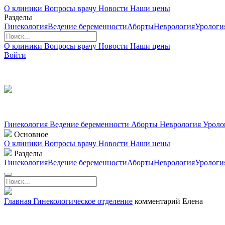
О клиники
Вопросы врачу
Новости
Наши цены
Разделы
Гинекология
Ведение беременности
Аборты
Неврология
Урологи
О клиники
Вопросы врачу
Новости
Наши цены
Войти
Гинекология
Ведение беременности
Аборты
Неврология
Уроло
Основное
О клиники
Вопросы врачу
Новости
Наши цены
Разделы
Гинекология
Ведение беременности
Аборты
Неврология
Урологи
Главная
Гинекологическое отделение
комментарий Елена