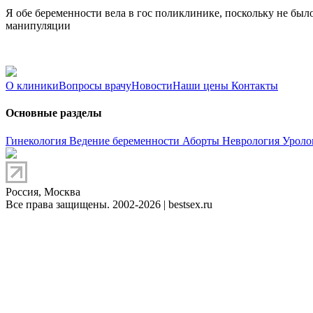
Я обе беременности вела в гос поликлинике, поскольку не было
манипуляции
О клиники
Вопросы врачу
Новости
Наши цены
Контакты
Основные разделы
Гинекология
Ведение беременности
Аборты
Неврология
Уроло
Россия, Москва
Все права защищены. 2002-2026 | bestsex.ru